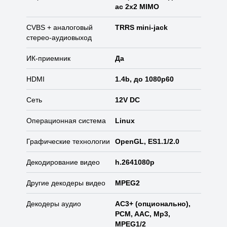
ac 2x2 MIMO
CVBS + аналоговый
TRRS mini-jack
стерео-аудиовыход
ИК-приемник
Да
HDMI
1.4b, до 1080p60
Сеть
12V DC
Операционная система
Linux
Графические технологии
OpenGL, ES1.1/2.0
Декодирование видео
h.2641080p
Другие декодеры видео
MPEG2
Декодеры аудио
AC3+ (опционально),
PCM, AAC, Mp3,
MPEG1/2