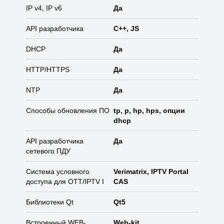
IP v4, IP v6
Да
API разработчика
C++, JS
DHCP
Да
HTTP/HTTPS
Да
NTP
Да
Способы обновления ПО
tp, p, hp, hps, опции
dhcp
API разработчика
Да
сетевого ПДУ
Система условного
Verimatrix, IPTV Portal
доступа для OTT/IPTV I
CAS
Библиотеки Qt
Qt5
Встроенный WEB-
Web-kit