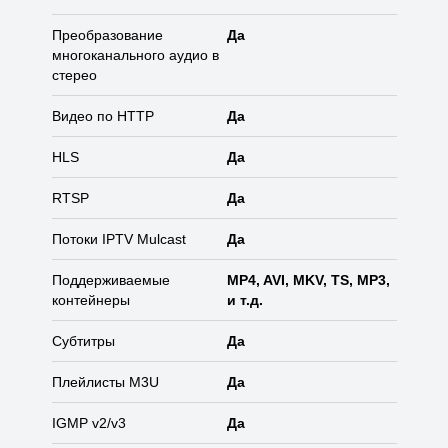
Преобразование
Да
многоканального аудио в
стерео
Видео по HTTP
Да
HLS
Да
RTSP
Да
Потоки IPTV Mulcast
Да
Поддерживаемые
MP4, AVI, MKV, TS, MP3,
контейнеры
и т.д.
Субтитры
Да
Плейлисты M3U
Да
IGMP v2/v3
Да