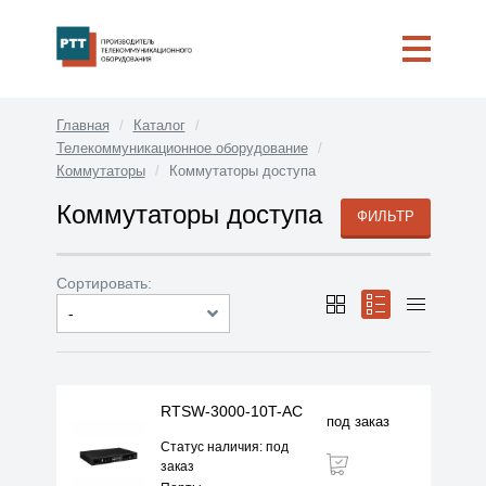
Главная
Каталог
Телекоммуникационное оборудование
Коммутаторы
Коммутаторы доступа
Коммутаторы доступа
ФИЛЬТР
Сортировать:
-
по популярности
сначала дешёвые
сначала дорогие
RTSW-3000-10T-AC
под заказ
Статус наличия: под
заказ