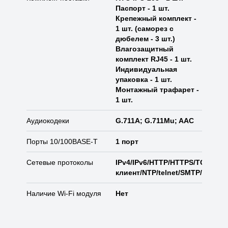
Паспорт - 1 шт.
Крепежный комплект -
1 шт. (саморез с
дюбелем - 3 шт.)
Влагозащитный
комплект RJ45 - 1 шт.
Индивидуальная
упаковка - 1 шт.
Монтажный трафарет -
1 шт.
Аудиокодеки
G.711A; G.711Mu; AAC
Порты 10/100BASE-T
1 порт
Сетевые протоколы
IPv4/IPv6/HTTP/HTTPS/TCP/DN
клиент/NTP/telnet/SMTP/FTP/D
Наличие Wi-Fi модуля
Нет