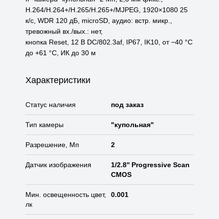
H.264/H.264+/H.265/H.265+/MJPEG, 1920×1080 25
к/с, WDR 120 дБ, microSD, аудио: встр. микр.,
тревожный вх./вых.: нет,
кнопка Reset, 12 В DC/802.3af, IP67, IK10, от −40 °С
до +61 °С, ИК до 30 м
Характеристики
Статус наличия
под заказ
Тип камеры
"купольная"
Разрешение, Мп
2
Датчик изображения
1/2.8'' Progressive Scan
CMOS
Мин. освещенность цвет,
0.001
лк