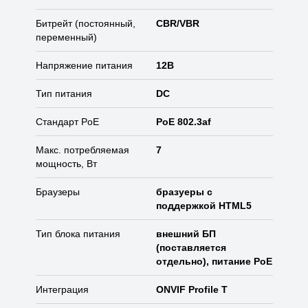
Битрейт (постоянный,
CBR/VBR
переменный)
Напряжение питания
12В
Тип питания
DC
Стандарт PoE
PoE 802.3af
Макс. потребляемая
7
мощность, Вт
Браузеры
бразуеры с
поддержкой HTML5
Тип блока питания
внешний БП
(поставляется
отдельно), питание PoE
Интеграция
ONVIF Profile T