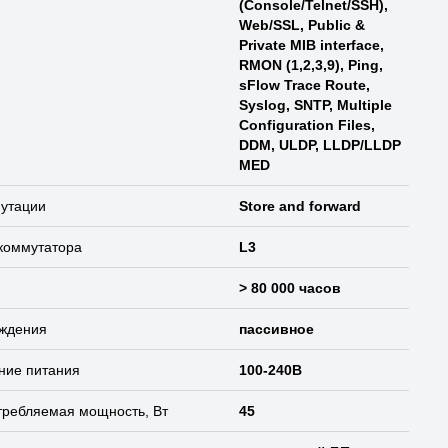
(Console/Telnet/SSH),
Web/SSL, Public &
Private MIB interface,
RMON (1,2,3,9), Ping,
sFlow Trace Route,
Syslog, SNTP, Multiple
Configuration Files,
DDM, ULDP, LLDP/LLDP
MED
мутации
Store and forward
коммутатора
L3
> 80 000 часов
аждения
пассивное
ние питания
100-240В
требляемая мощность, Вт
45