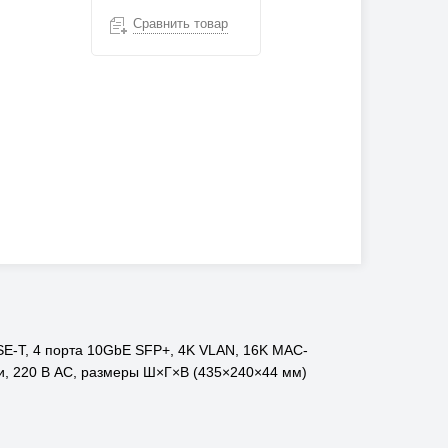
Сравнить товар
SE-T, 4 порта 10GbE SFP+, 4K VLAN, 16K MAC-
ли, 220 В АС, размеры Ш×Г×В (435×240×44 мм)