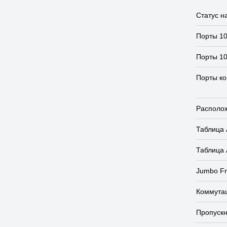
Статус н
Порты 1
Порты 1
Порты ко
Располо
Таблица
Таблица
Jumbo F
Коммута
Пропускн