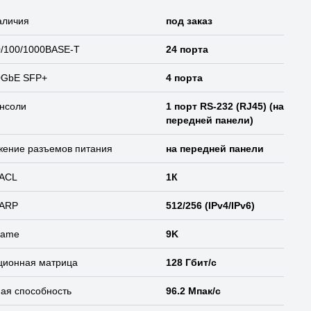
аличия
под заказ
0/100/1000BASE-T
24 порта
0GbE SFP+
4 порта
нсоли
1 порт RS-232 (RJ45) (на
передней панели)
жение разъемов питания
на передней панели
 ACL
1К
 ARP
512/256 (IPv4/IPv6)
rame
9K
ционная матрица
128 Гбит/с
ая способность
96.2 Мпак/с