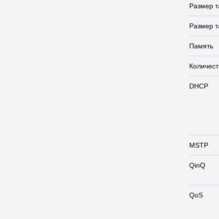
Размер 
Размер 
Память
Количест
DHCP
MSTP
QinQ
QoS