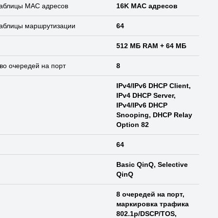
таблицы MAC адресов
16K MAC адресов
таблицы маршрутизации
64
512 МБ RAM + 64 МБ
во очередей на порт
8
IPv4/IPv6 DHCP Client,
IPv4 DHCP Server,
IPv4/IPv6 DHCP
Snooping, DHCP Relay
Option 82
64
Basic QinQ, Selective
QinQ
8 очередей на порт,
маркировка трафика
802.1p/DSCP/TOS,