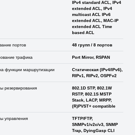
IPv4 standard ACL, IPv4
extended ACL, IPv4
multicast ACL IPv6
extended ACL, MAC-IP
extended ACL Time
based ACL
вание портов
48 групп / 8 портов
рование трафика
Port Mirror, RSPAN
ка функции маршрутизации
Статическая (IPv4/IPv6),
RIPv1, RIPv2, OSPFv2
лы резервирования
802.1D STP, 802.1W
RSTP, 802.1S MSTP
Stack, LACP, MRPP,
(R)PVST+ compatible
лы управления
TFTP/FTP,
SNMPv1/v2c/v3, SNMP
Trap, DyingGasp CLI