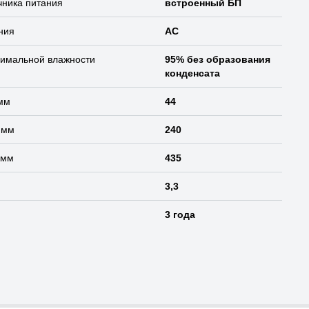
чника питания
встроенный БП
ния
AC
симальной влажности
95% без образования
конденсата
мм
44
 мм
240
 мм
435
3,3
3 года