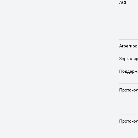
ACL
Агрегиро
Зеркали
Поддерж
Протоко
Протоко