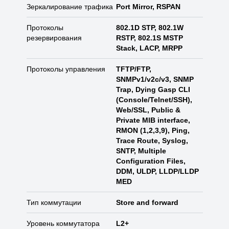
Зеркалирование трафика
Port Mirror, RSPAN
Протоколы
802.1D STP, 802.1W
резервирования
RSTP, 802.1S MSTP
Stack, LACP, MRPP
Протоколы управления
TFTP/FTP,
SNMPv1/v2c/v3, SNMP
Trap, Dying Gasp CLI
(Console/Telnet/SSH),
Web/SSL, Public &
Private MIB interface,
RMON (1,2,3,9), Ping,
Trace Route, Syslog,
SNTP, Multiple
Configuration Files,
DDM, ULDP, LLDP/LLDP
MED
Тип коммутации
Store and forward
Уровень коммутатора
L2+