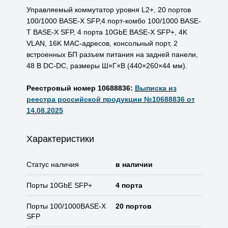
Управляемый коммутатор уровня L2+, 20 портов
100/1000 BASE-X SFP,4 порт-комбо 100/1000 BASE-
T BASE-X SFP, 4 порта 10GbE BASE-X SFP+, 4K
VLAN, 16K MAC-адресов, консольный порт, 2
встроенных БП разъем питания на задней панели,
48 В DC-DC, размеры Ш×Г×В (440×260×44 мм).
Реестровый номер 10688836:
Выписка из
реестра российской продукции №10688836 от
14.08.2025
Характеристики
Статус наличия
в наличии
Порты 10GbE SFP+
4 порта
Порты 100/1000BASE-X
20 портов
SFP