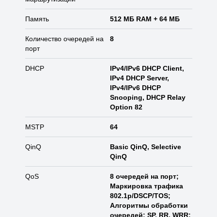
Память
512 МБ RAM + 64 МБ
Количество очередей на
8
порт
DHCP
IPv4/IPv6 DHCP Client,
IPv4 DHCP Server,
IPv4/IPv6 DHCP
Snooping, DHCP Relay
Option 82
MSTP
64
QinQ
Basic QinQ, Selective
QinQ
QoS
8 очередей на порт;
Маркировка трафика
802.1p/DSCP/TOS;
Алгоритмы обработки
очередей: SP, RR, WRR;