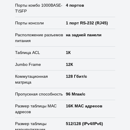
Порты комбо 1000BASE-
4 портов
T\SFP
Порты консоли
1 порт RS-232 (RJ45)
Расположение разъемов
на задней панели
питания
Таблица ACL
1К
Jumbo Frame
12К
Коммутационная
128 Гбит/с
матрица
Пропускная способность
96 Мпак/с
Размер таблицы MAC
16K MAC адресов
адресов
Размер таблицы
512/128 (IPv4/IPv6)
маршрутизации